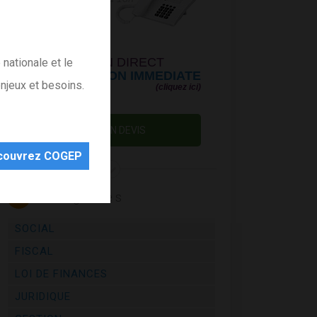
prix d un appel local
OU PAR CHAT EN DIRECT
nationale et le
MISE EN RELATION IMMEDIATE
njeux et besoins.
(cliquez ici)
OBTENIR UN DEVIS
couvrez COGEP
Catégories
SOCIAL
FISCAL
LOI DE FINANCES
JURIDIQUE