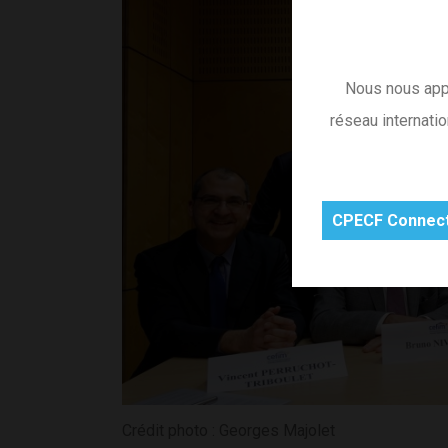
Nous nous appu
réseau internati
CPECF Connec
Crédit photo : Georges Majolet