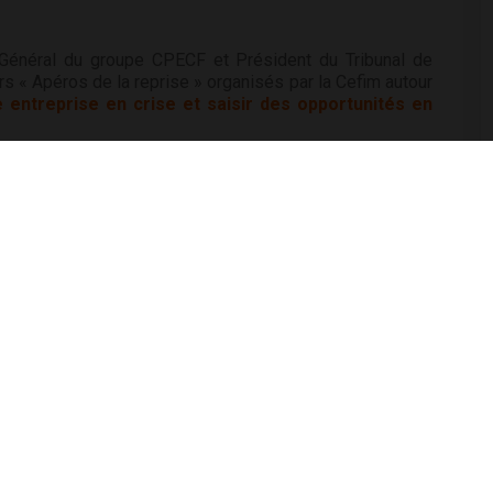
 Général du groupe CPECF et Président du Tribunal de
s « Apéros de la reprise » organisés par la Cefim autour
ntreprise en crise et saisir des opportunités en