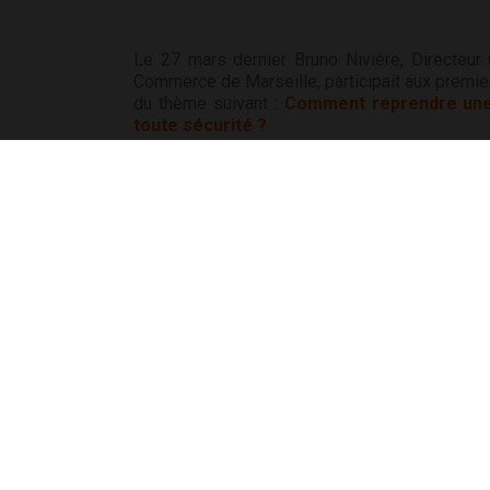
Le 27 mars dernier Bruno Nivière, Directeur
Commerce de Marseille, participait aux premier
du thème suivant :
Comment reprendre une e
toute sécurité ?