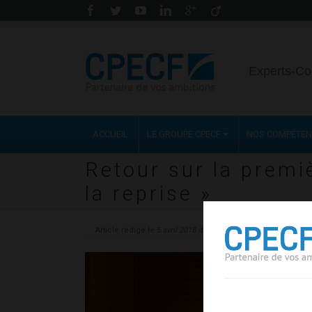
Experts-Co
ACCUEIL
LE GROUPE CPECF
NOS COMPÉTE
Retour sur la premi
la reprise »
Article rédigé le
5 avril 2018
dans la catégorie
Social