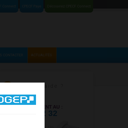
F Connect
CPECF Paye
Découvrez CPECF Connect
S CONTACTER
ACTUALITÉS
Besoin d’aide ?
CONTACTEZ UN
CONSEILLER CLIENT AU :
04 84 32 32 32
Du lundi au vendredi
de 9h à 12h et de 14h à 18h