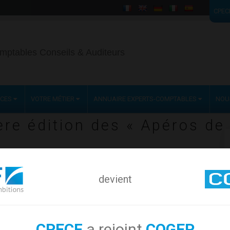
CPEC
mptables Conseils & Auditeurs
NCES
VOTRE MÉTIER
ANNUAIRE EXPERTS-COMPTABLES
NOU
ère édition des « Apéros de
devient
CPECF
a rejoint
COGEP