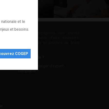
nationale et le
njeux et besoins.
Nous accompagnons nos clients
avec la volonté d'être innovants,
responsables et proches de leurs
attentes.
couvrez COGEP
Besoin d'aide ?
Comment changer d’expert-
comptable ?
le