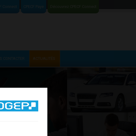
F Connect
CPECF Paye
Découvrez CPECF Connect
S CONTACTER
ACTUALITÉS
SANS