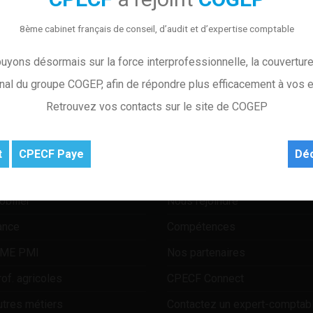
8ème cabinet français de conseil, d’audit et d’expertise comptable
yons désormais sur la force interprofessionnelle, la couverture 
onal du groupe COGEP, afin de répondre plus efficacement à vos e
OLUTIONS POUR
RÉSEAU CPECF
Retrouvez vos contacts sur le site de COGEP
tisans
Actualités
ommerçants
Implantations
t
CPECF Paye
Dé
of. libérales
Associés
bilier
Nous rejoindre
ance
Compétences
PME PMI
Nos partenaires
of. agricoles
CPECF Connect
utres métiers
Contactez un expert-comptab