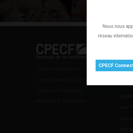
Nous nous appu
réseau internati
NOS S
Les ar
Les c
CPECF Connec
Experts-Comptables
Les pr
Commissaires aux Comptes
L’immo
Juristes & Fiscalistes
La fin
Auditeurs & Consultants
Les 
Les pr
Les a