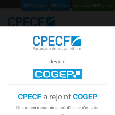
CPECF Connect
CPECF Paye
Découvrez CPECF Connect
Menu
Expert-comptable profession libérale
devient
Vous êtes un professionnel libéral ? Vous avez besoin d’être
accompagné dans la tenue comptable et fiscale de votre activité ?
Vous attachez de l’importance à la qualité du conseil ?
CPECF
est
une société d’expertise comptable qui accompagne chaque année
plus de 6.000 professionnels : médecins, infirmiers,
kinésithérapeutes, avocats, consultants, dentistes, vétérinaires,
ostéopathes… La proactivité de notre équipe devrait vous satisfaire.
CPECF
a rejoint
COGEP
CPECF
est une équipe structurée et formée pour vous
accompagner dans toutes les étapes de la vie de votre entreprise
8ème cabinet français de conseil, d’audit et d’expertise
libérale : l’équipe vous assiste dans le démarrage, le