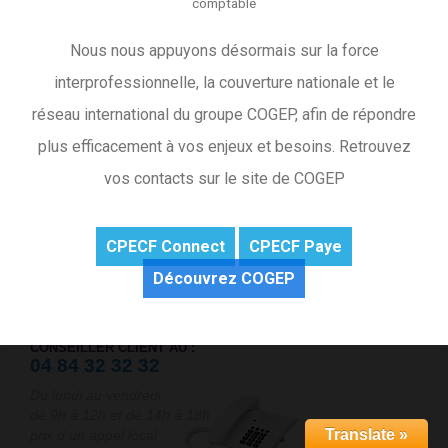
comptable
Vous pouvez retrouver l’article en cliquant sur l’image ci-
dessous :
Nous nous appuyons désormais sur la force
interprofessionnelle, la couverture nationale et le
réseau international du groupe COGEP, afin de répondre
plus efficacement à vos enjeux et besoins. Retrouvez
vos contacts sur le site de COGEP
CPECF Connect
CPECF Paye
Découvrez COGEP
Besoin d’aide ?
CONTACTEZ UN
CONSEILLER CLIENT AU :
04 84 32 32 32
Du lundi au vendredi
de 9h à 12h et de 14h à 18h
Translate »
prix d un appel local